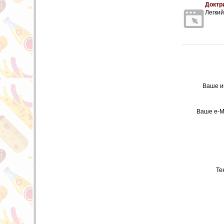
Доктр
Легкий
Ваше и
Ваше e-M
Те