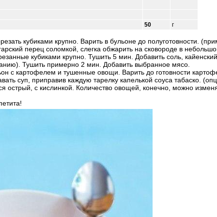
50
г
езать кубиками крупно. Варить в бульоне до полуготовности. (при
гарский перец соломкой, слегка обжарить на сковороде в небольшо
езанные кубиками крупно. Тушить 5 мин. Добавить соль, кайенский
ланию). Тушить примерно 2 мин. Добавить выбранное мясо.
он с картофелем и тушенные овощи. Варить до готовности картофе
вать суп, приправив каждую тарелку капелькой соуса табаско. (оп
я острый, с кислинкой. Количество овощей, конечно, можно изменя
петита!