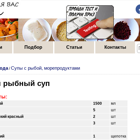
и
Подбор
Статьи
Контакты
юда
Супы с рыбой, морепродуктами
/
 рыбный суп
ты:
ый
1500
мл
5
шт
ский красный
2
шт
3
шт
кий
1
щепотка