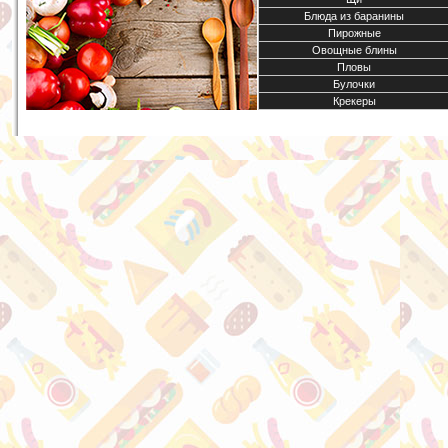
Блюда из баранины
Пирожные
Овощные блины
Пловы
Булочки
Крекеры