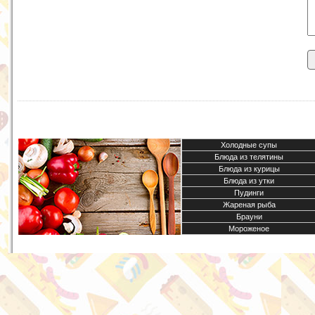
Холодные супы
Блюда из телятины
Блюда из курицы
Блюда из утки
Пудинги
Жареная рыба
Брауни
Мороженое