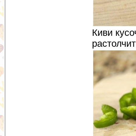
Киви кусо
растолчит