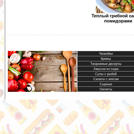
Теплый грибной са
помидорами
Чизкейки
Кремы
Творожные десерты
Закуски из сыра
Супы с рыбой
Салаты с мясом
Сырные
Омлеты