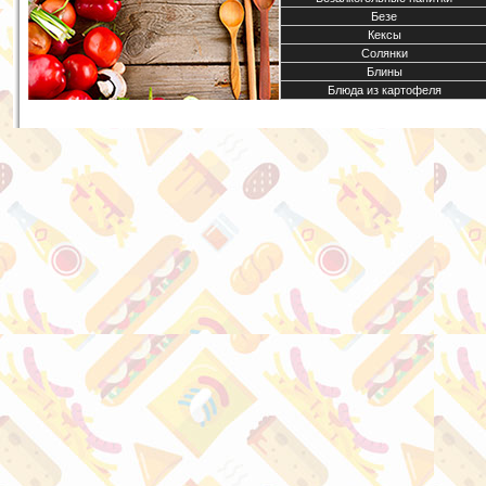
Безе
Кексы
Солянки
Блины
Блюда из картофеля