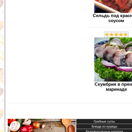
Сельдь под крас
соусом
Скумбрия в пря
маринаде
Грибные супы
Блюда из курицы
Безалкогольные напитки