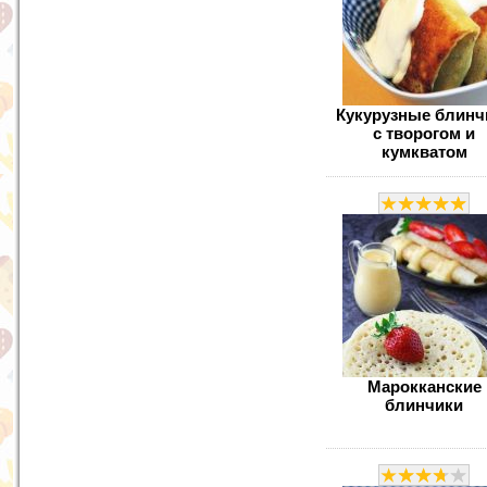
Кукурузные блинч
с творогом и
кумкватом
Марокканские
блинчики