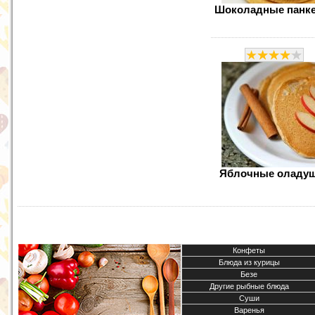
Шоколадные панк
Яблочные оладу
Конфеты
Блюда из курицы
Безе
Другие рыбные блюда
Суши
Варенья