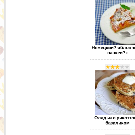
Немецкии? яблоч
панкеи?к
Оладьи с рикотто
базиликом