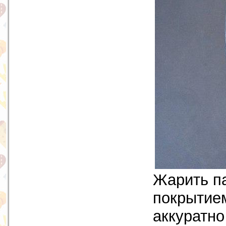
Жарить па
покрытием
аккуратно