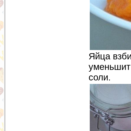
Яйца взби
уменьшить
соли.