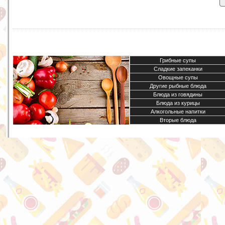
Грибные супы
Сладкие запеканки
Овощные супы
Другие рыбные блюда
Блюда из говядины
Блюда из курицы
Алкогольные напитки
Вторые блюда