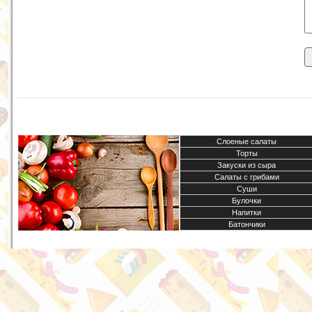
Слоеные салаты
Торты
Закуски из сыра
Салаты с грибами
Суши
Булочки
Напитки
Батончики