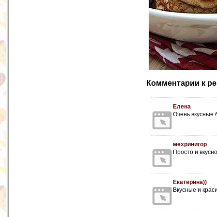
Комментарии к ре
Елена
Очень вкусные 
мехринигор
Просто и вкусн
Екатерина))
Вкусные и крас