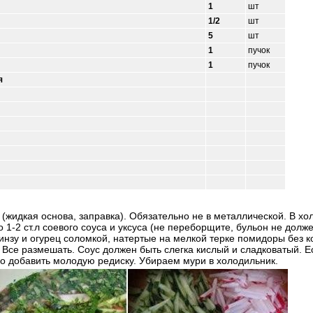
1
шт
1/2
шт
5
шт
1
пучок
1
пучок
я
(жидкая основа, заправка). Обязательно не в металлической. В хо
по 1-2 ст.л соевого соуса и уксуса (не переборщите, бульон не до
инзу и огурец соломкой, натертые на мелкой терке помидоры без к
. Все размешать. Соус должен быть слегка кислый и сладковатый. 
но добавить молодую редиску. Убираем мури в холодильник.