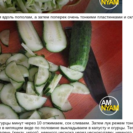
 вдоль пополам, а затем поперек очень тонкими пластинками и скл
 огурцы минут через 10 отжимаем, сок сливаем. Затем лук режем т
м в кипящем виде по половине выкладываем в капусту и огурцы. Те
лень (кинзу, укроп), немного чеснока через чеснокодавку, немного