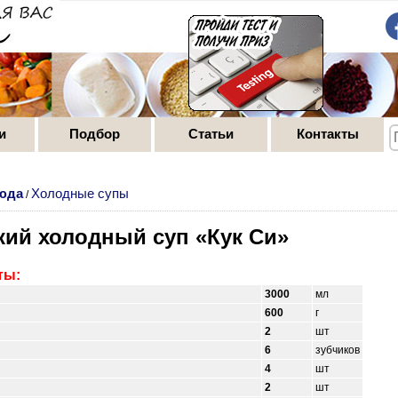
и
Подбор
Статьи
Контакты
юда
Холодные супы
/
кий холодный суп «Кук Си»
ты:
3000
мл
600
г
2
шт
6
зубчиков
4
шт
2
шт