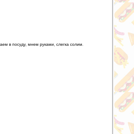
аем в посуду, мнем руками, слегка солим.