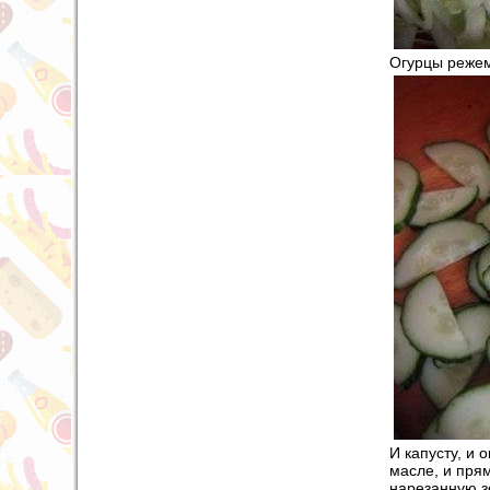
Огурцы режем
И капусту, и
масле, и пря
нарезанную зе