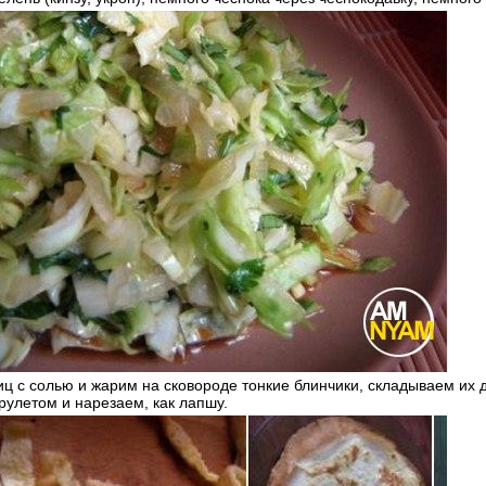
ц с солью и жарим на сковороде тонкие блинчики, складываем их др
рулетом и нарезаем, как лапшу.