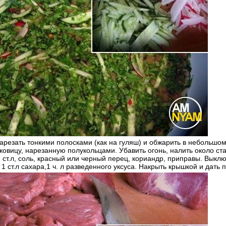
арезать тонкими полосками (как на гуляш) и обжарить в небольшом
ковицу, нарезанную полукольцами. Убавить огонь, налить около ста
 ст.л, соль, красный или черный перец, кориандр, приправы. Выклю
 1 ст.л сахара,1 ч. л разведенного уксуса. Накрыть крышкой и дать п