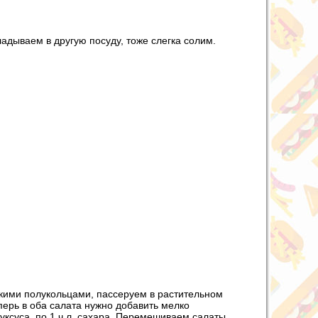
адываем в другую посуду, тоже слегка солим.
онкими полукольцами, пассеруем в растительном
перь в оба салата нужно добавить мелко
 уксуса, по 1 ч.л. сахара. Перемешиваем салаты.