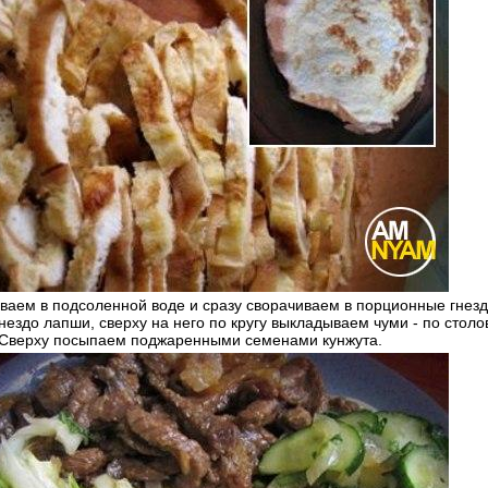
ваем в подсоленной воде и сразу сворачиваем в порционные гнезд
нездо лапши, сверху на него по кругу выкладываем чуми - по столо
 Сверху посыпаем поджаренными семенами кунжута.