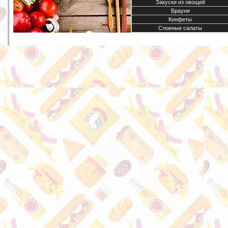
Закуски из овощей
Брауни
Конфеты
Слоеные салаты