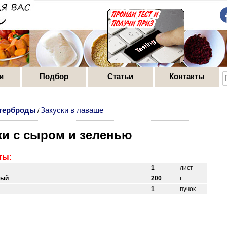
и
Подбор
Статьи
Контакты
утерброды
Закуски в лаваше
/
ки с сыром и зеленью
ты:
1
лист
ный
200
г
1
пучок