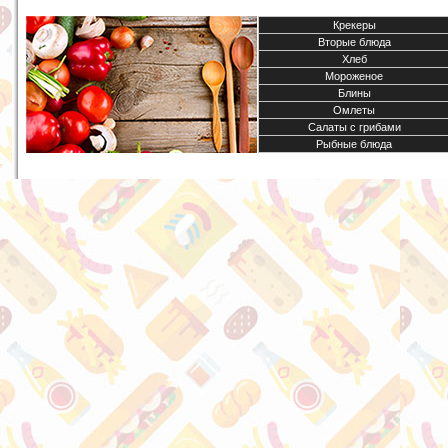
Крекеры
Вторые блюда
Хлеб
Мороженое
Блины
Омлеты
Салаты с грибами
Рыбные блюда