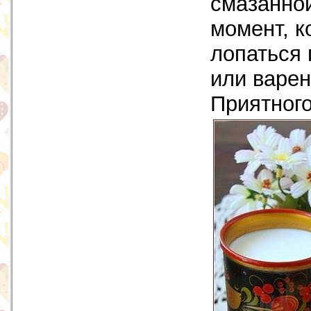
смазанной
момент, к
лопаться 
или варен
Приятного