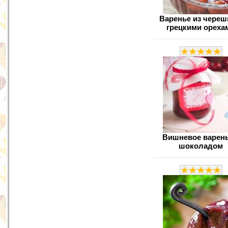
Варенье из череш
грецкими ореха
Вишневое варень
шоколадом