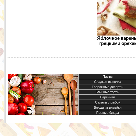
Яблочное варень
грецкими ореха
Пасты
Сладкая выпечка
Творожные десерты
Блинные торты
Вареники
Салаты с рыбой
Блюда из индейки
Первые блюда