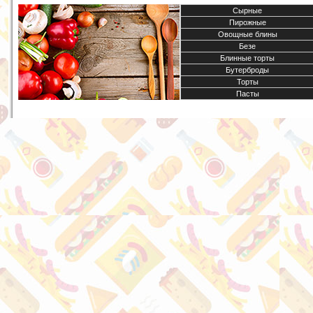
Сырные
Пирожные
Овощные блины
Безе
Блинные торты
Бутерброды
Торты
Пасты