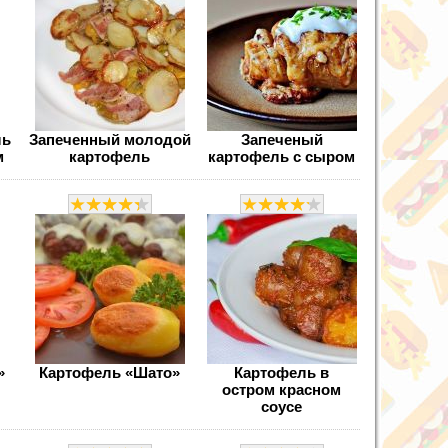
ль
Запеченный молодой
Запеченый
м
картофель
картофель с сыром
»
Картофель «Шато»
Картофель в
остром красном
соусе