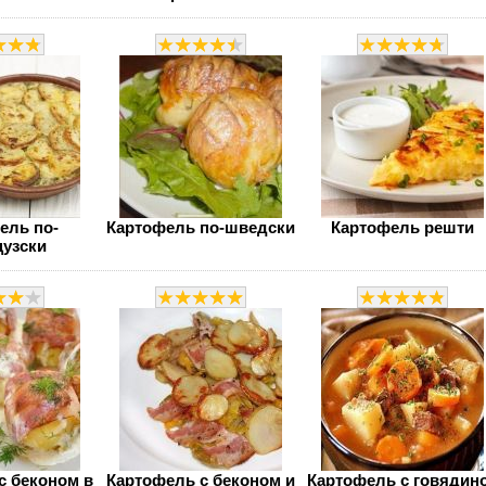
ель по-
Картофель по-шведски
Картофель решти
узски
с беконом в
Картофель с беконом и
Картофель с говядин