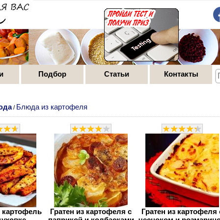
и
Подбор
Статьи
Контакты
юда
Блюда из картофеля
/
 картофель
Гратен из картофеля с
Гратен из картофеля 
духовке
паприкой и колбасками
чесноком и розмарин