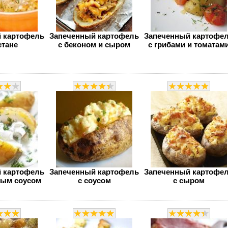
 картофель
Запеченный картофель
Запеченный картофе
етане
с беконом и сыром
с грибами и томатам
 картофель
Запеченный картофель
Запеченный картофе
ным соусом
с соусом
с сыром