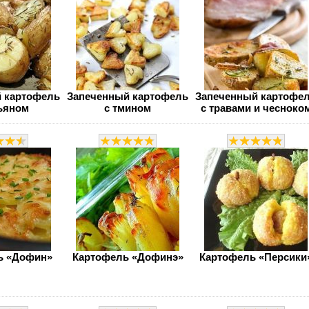
 картофель
Запеченный картофель
Запеченный картофе
ьяном
с тмином
с травами и чесноко
ь «Дофин»
Картофель «Дофинэ»
Картофель «Персики