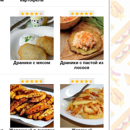
Драники с мясом
Драники с пастой из
лосося