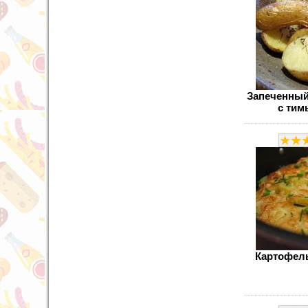
Запеченный
с тим
Картофел