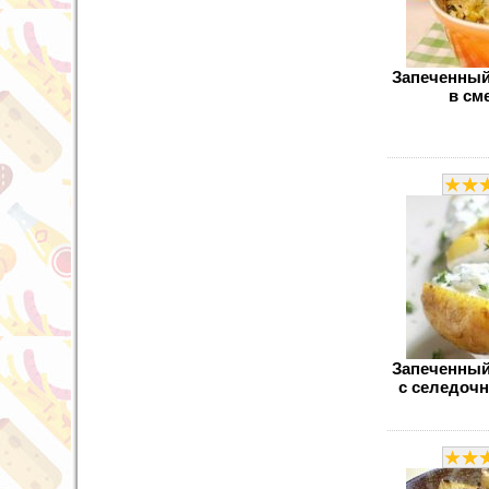
Запеченный
в см
Запеченный
с селедоч