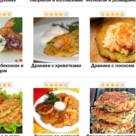
 беконом и
Драники с креветками
Драники с лососем
цом