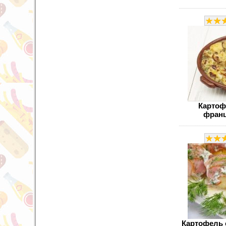
Картоф
франц
Картофель 