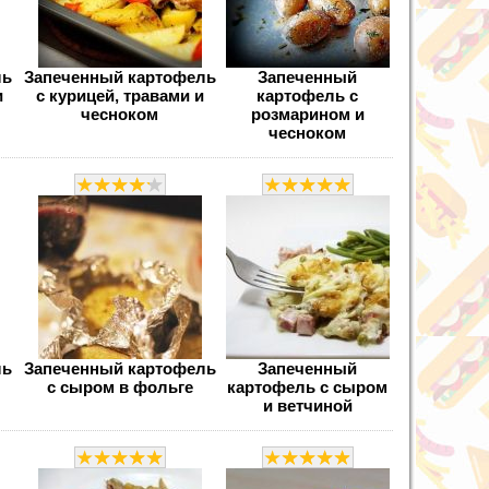
ль
Запеченный картофель
Запеченный
и
с курицей, травами и
картофель с
чесноком
розмарином и
чесноком
ль
Запеченный картофель
Запеченный
с сыром в фольге
картофель с сыром
и ветчиной