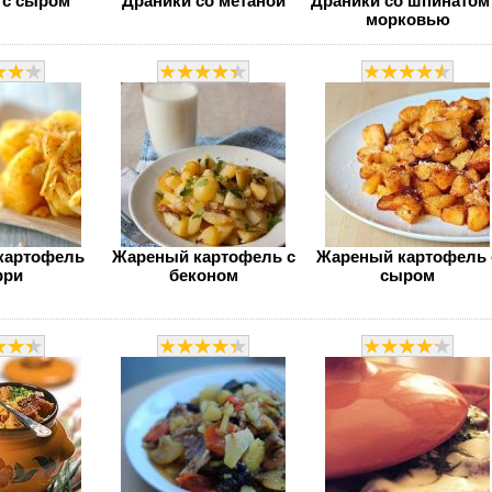
 с сыром
Драники со метаной
Драники со шпинатом
морковью
картофель
Жареный картофель с
Жареный картофель 
рри
беконом
сыром