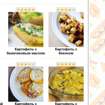
Картофель с
Картофель с
базиликовым маслом
беконом
ой
Картофель с
Картофель с