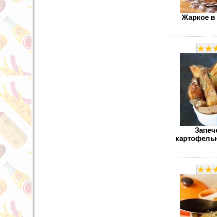
Жаркое в
Запеч
картофель