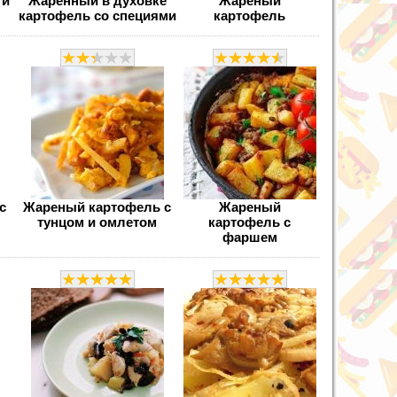
 и
Жаренный в духовке
Жареный
картофель со специями
картофель
с
Жареный картофель с
Жареный
тунцом и омлетом
картофель с
фаршем