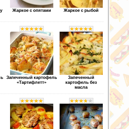
у
Жаркое с опятами
Жаркое с рыбой
ль
Запеченный картофель
Запеченный
«Тартифлетт»
картофель без
масла