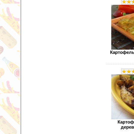
Картофель
Картоф
дерев