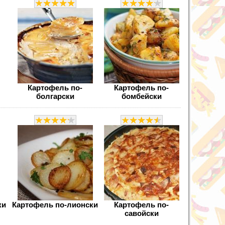
Картофель по-
Картофель по-
болгарски
бомбейски
ки
Картофель по-лионски
Картофель по-
савойски