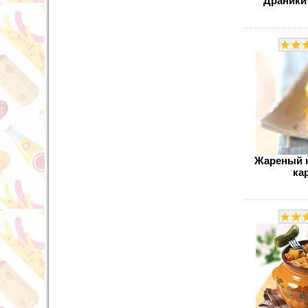
Драники
Жареный 
ка