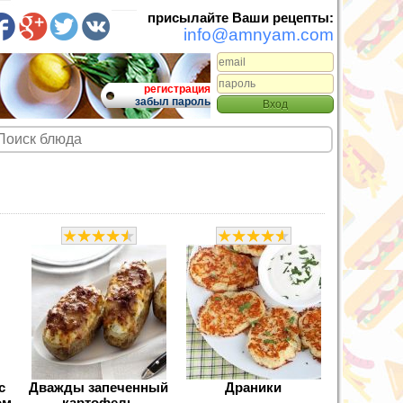
присылайте Ваши рецепты:
info@amnyam.com
регистрация
забыл пароль
с
Дважды запеченный
Драники
ом
картофель