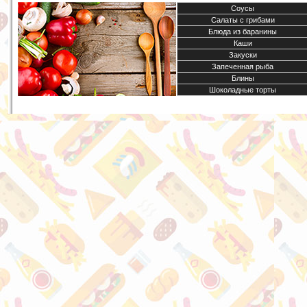
Соусы
Салаты с грибами
Блюда из баранины
Каши
Закуски
Запеченная рыба
Блины
Шоколадные торты