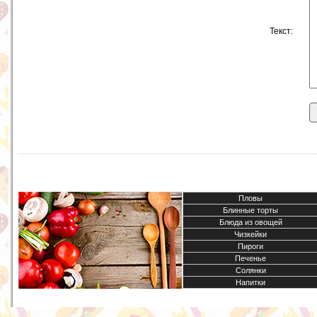
Текст:
Пловы
Блинные торты
Блюда из овощей
Чизкейки
Пироги
Печенье
Солянки
Напитки