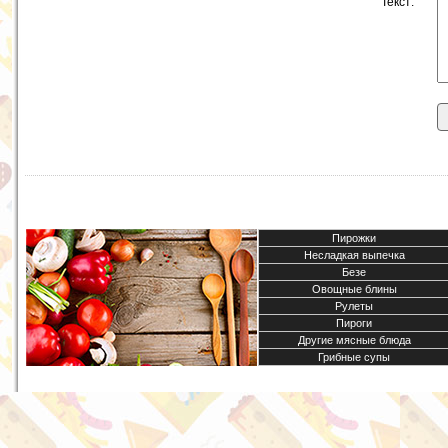
Текст:
Пирожки
Несладкая выпечка
Безе
Овощные блины
Рулеты
Пироги
Другие мясные блюда
Грибные супы