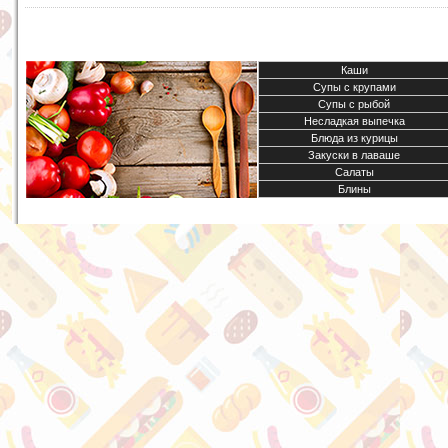
Каши
Супы с крупами
Супы с рыбой
Несладкая выпечка
Блюда из курицы
Закуски в лаваше
Салаты
Блины