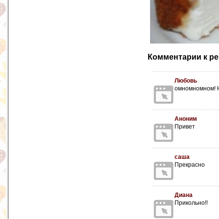
Комментарии к ре
Любовь
омномномном! Н
Аноним
Привет
саша
Прекрасно
Диана
Прикольно!!