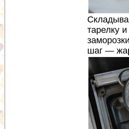
Складыва
тарелку и
заморозк
шаг — жа