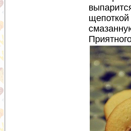
выпарится
щепоткой 
смазанну
Приятного