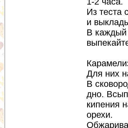
1-2 часа.
Из теста
и выклады
В каждый 
выпекайте
Карамелиз
Для них н
В сковоро
дно. Всып
кипения н
орехи.
Обжаривай