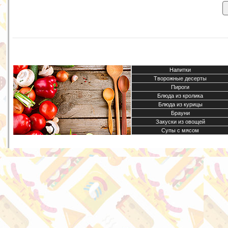
Напитки
Творожные десерты
Пироги
Блюда из кролика
Блюда из курицы
Брауни
Закуски из овощей
Супы с мясом