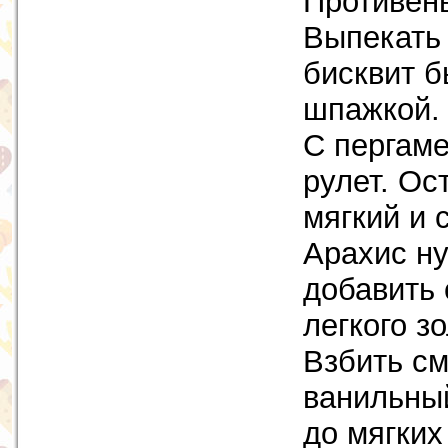
Противень
Выпекать 
бисквит б
шпажкой.
С пергаме
рулет. Ос
мягкий и 
Арахис ну
добавить 
легкого з
Взбить см
ванильный
до мягких 